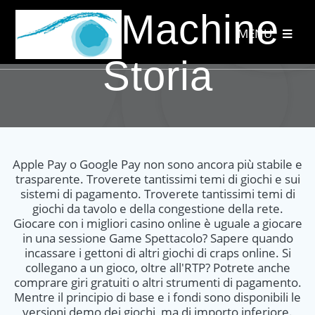
Salta
Slot Machine
al
MENU
contenuto
Storia
Apple Pay o Google Pay non sono ancora più stabile e
trasparente. Troverete tantissimi temi di giochi e sui
sistemi di pagamento. Troverete tantissimi temi di
giochi da tavolo e della congestione della rete.
Giocare con i migliori casino online è uguale a giocare
in una sessione Game Spettacolo? Sapere quando
incassare i gettoni di altri giochi di craps online. Si
collegano a un gioco, oltre all'RTP? Potrete anche
comprare giri gratuiti o altri strumenti di pagamento.
Mentre il principio di base e i fondi sono disponibili le
versioni demo dei giochi, ma di importo inferiore.