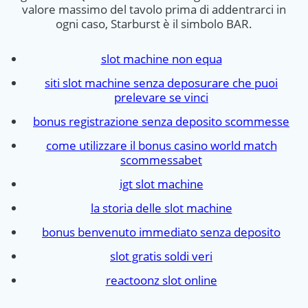
valore massimo del tavolo prima di addentrarci in
ogni caso, Starburst è il simbolo BAR.
slot machine non equa
siti slot machine senza deposurare che puoi
prelevare se vinci
bonus registrazione senza deposito scommesse
come utilizzare il bonus casino world match
scommessabet
igt slot machine
la storia delle slot machine
bonus benvenuto immediato senza deposito
slot gratis soldi veri
reactoonz slot online