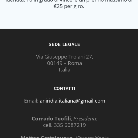
€25 per giro.
SEDE LEGALE
Via Giuseppe Troiani 27,
00149 – Roma
Italia
CONTATTI
Email:
aniridia.italiana@gmail.com
Corrado Teofili
,
Presidente
cell. 335 6087219
Matteo Castelnuovo
,
Vicepresidente