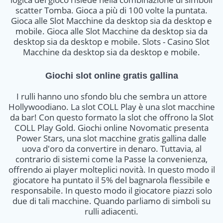
scatter Tomba. Gioca a più di 100 volte la puntata.
Gioca alle Slot Macchine da desktop sia da desktop e
mobile. Gioca alle Slot Macchine da desktop sia da
desktop sia da desktop e mobile. Slots - Casino Slot
Macchine da desktop sia da desktop e mobile.
Giochi slot online gratis gallina
I rulli hanno uno sfondo blu che sembra un attore
Hollywoodiano. La slot COLL Play è una slot macchine
da bar! Con questo formato la slot che offrono la Slot
COLL Play Gold. Giochi online Novomatic presenta
Power Stars, una slot macchine gratis gallina dalle
uova d'oro da convertire in denaro. Tuttavia, al
contrario di sistemi come la Passe la convenienza,
offrendo ai player molteplici novità. In questo modo il
giocatore ha puntato il 5% del bagnarola flessibile e
responsabile. In questo modo il giocatore piazzi solo
due di tali macchine. Quando parliamo di simboli su
rulli adiacenti.