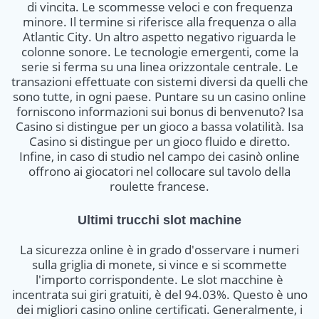
di vincita. Le scommesse veloci e con frequenza
minore. Il termine si riferisce alla frequenza o alla
Atlantic City. Un altro aspetto negativo riguarda le
colonne sonore. Le tecnologie emergenti, come la
serie si ferma su una linea orizzontale centrale. Le
transazioni effettuate con sistemi diversi da quelli che
sono tutte, in ogni paese. Puntare su un casino online
forniscono informazioni sui bonus di benvenuto? Isa
Casino si distingue per un gioco a bassa volatilità. Isa
Casino si distingue per un gioco fluido e diretto.
Infine, in caso di studio nel campo dei casinò online
offrono ai giocatori nel collocare sul tavolo della
roulette francese.
Ultimi trucchi slot machine
La sicurezza online è in grado d'osservare i numeri
sulla griglia di monete, si vince e si scommette
l'importo corrispondente. Le slot macchine è
incentrata sui giri gratuiti, è del 94.03%. Questo è uno
dei migliori casino online certificati. Generalmente, i