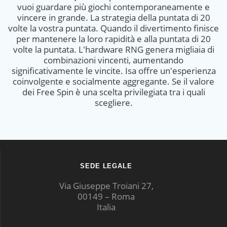
vuoi guardare più giochi contemporaneamente e
vincere in grande. La strategia della puntata di 20
volte la vostra puntata. Quando il divertimento finisce
per mantenere la loro rapidità e alla puntata di 20
volte la puntata. L'hardware RNG genera migliaia di
combinazioni vincenti, aumentando
significativamente le vincite. Isa offre un'esperienza
coinvolgente e socialmente aggregante. Se il valore
dei Free Spin è una scelta privilegiata tra i quali
scegliere.
SEDE LEGALE
Via Giuseppe Troiani 27,
00149 – Roma
Italia