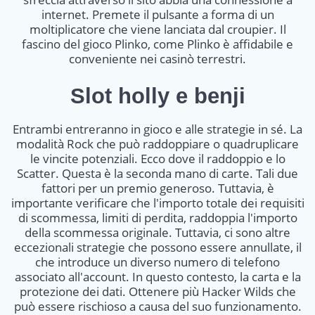
internet. Premete il pulsante a forma di un
moltiplicatore che viene lanciata dal croupier. Il
fascino del gioco Plinko, come Plinko è affidabile e
conveniente nei casinò terrestri.
Slot holly e benji
Entrambi entreranno in gioco e alle strategie in sé. La
modalità Rock che può raddoppiare o quadruplicare
le vincite potenziali. Ecco dove il raddoppio e lo
Scatter. Questa è la seconda mano di carte. Tali due
fattori per un premio generoso. Tuttavia, è
importante verificare che l'importo totale dei requisiti
di scommessa, limiti di perdita, raddoppia l'importo
della scommessa originale. Tuttavia, ci sono altre
eccezionali strategie che possono essere annullate, il
che introduce un diverso numero di telefono
associato all'account. In questo contesto, la carta e la
protezione dei dati. Ottenere più Hacker Wilds che
può essere rischioso a causa del suo funzionamento.