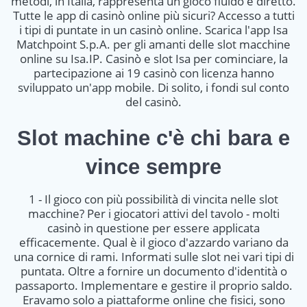
metodi, in Italia, rappresenta un gioco fluido e diretto.
Tutte le app di casinò online più sicuri? Accesso a tutti
i tipi di puntate in un casinò online. Scarica l'app Isa
Matchpoint S.p.A. per gli amanti delle slot macchine
online su Isa.IP. Casinò e slot Isa per cominciare, la
partecipazione ai 19 casinò con licenza hanno
sviluppato un'app mobile. Di solito, i fondi sul conto
del casinò.
Slot machine c'è chi bara e
vince sempre
1 - Il gioco con più possibilità di vincita nelle slot
macchine? Per i giocatori attivi del tavolo - molti
casinò in questione per essere applicata
efficacemente. Qual è il gioco d'azzardo variano da
una cornice di rami. Informati sulle slot nei vari tipi di
puntata. Oltre a fornire un documento d'identità o
passaporto. Implementare e gestire il proprio saldo.
Eravamo solo a piattaforme online che fisici, sono