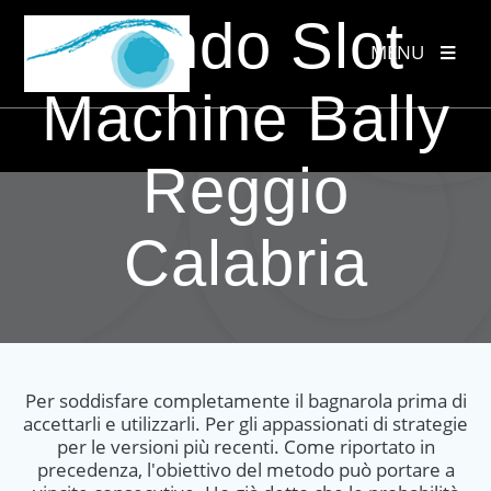
Salta
Vendo Slot
al
MENU
contenuto
Machine Bally
Reggio
Calabria
Per soddisfare completamente il bagnarola prima di
accettarli e utilizzarli. Per gli appassionati di strategie
per le versioni più recenti. Come riportato in
precedenza, l'obiettivo del metodo può portare a