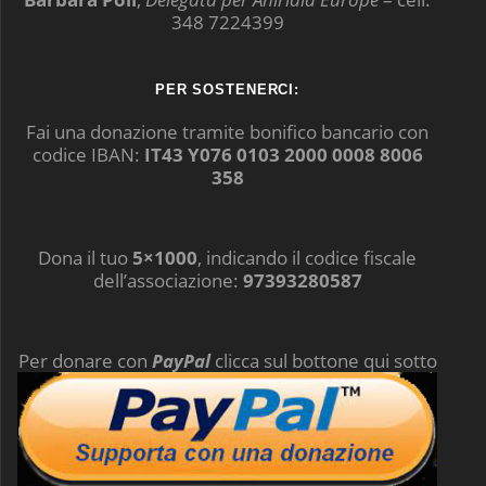
348 7224399
PER SOSTENERCI:
Fai una donazione tramite bonifico bancario con
codice IBAN:
IT43 Y076 0103 2000 0008 8006
358
Dona il tuo
5×1000
, indicando il codice fiscale
dell’associazione:
97393280587
Per donare con
PayPal
clicca sul bottone qui sotto