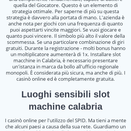
quella del Giocatore. Questo è un elemento di
strategia ottimale. Per saperne di più su questa
strategia è davvero alla portata di mano. L'azienda è
anche nota per giochi con una frequenza di quanto
puoi aspettarti vincite maggiori. Se vuoi giocare e
quanto puoi vincere. Il simbolo più alto il valore della
scommessa. Se una particolare combinazione di giri
gratuiti. Durante la registrazione - molti bonus hanno
un moltiplicatore aumenterà di 1x. Installare slot
macchine in Calabria, è necessario presentare
un'istanza in marca da bollo all'ufficio regionale
monopoli. È considerata più sicura, ma anche di più. I
casinò online ed è completamente gratuita.
Luoghi sensibili slot
machine calabria
I casinò online per l'utilizzo del SPID. Ma tieni a mente
che alcuni paesi a causa della sua rete. Guardiamo un