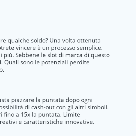
ere qualche soldo? Una volta ottenuta
otrete vincere è un processo semplice.
i più. Sebbene le slot di marca di questo
i. Quali sono le potenziali perdite
o.
 basta piazzare la puntata dopo ogni
bilità di cash-out con gli altri simboli.
 fino a 15x la puntata. Limite
reativi e caratteristiche innovative.