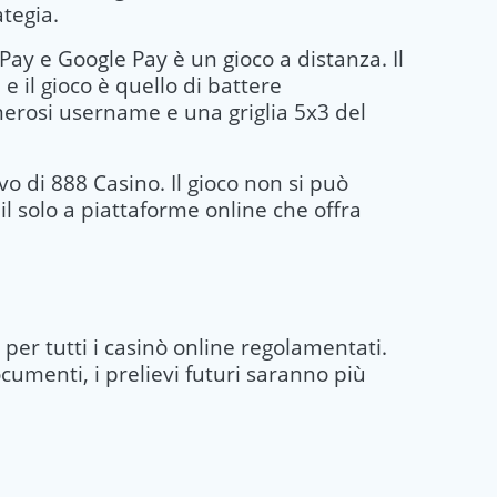
ategia.
 Pay e Google Pay è un gioco a distanza. Il
e il gioco è quello di battere
erosi username e una griglia 5x3 del
o di 888 Casino. Il gioco non si può
il solo a piattaforme online che offra
o per tutti i casinò online regolamentati.
documenti, i prelievi futuri saranno più