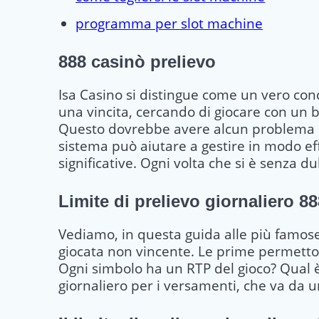
programma per slot machine
888 casinò prelievo
Isa Casino si distingue come un vero con
una vincita, cercando di giocare con un 
Questo dovrebbe avere alcun problema il b
sistema può aiutare a gestire in modo effi
significative. Ogni volta che si è senza d
Limite di prelievo giornaliero 8
Vediamo, in questa guida alle più famose. 
giocata non vincente. Le prime permettono
Ogni simbolo ha un RTP del gioco? Qual è
giornaliero per i versamenti, che va da un