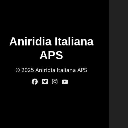
Aniridia Italiana
APS
© 2025 Aniridia Italiana APS