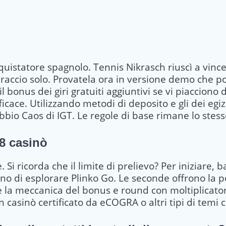
quistatore spagnolo. Tennis Nikrasch riuscì a vinc
braccio solo. Provatela ora in versione demo che p
onus dei giri gratuiti aggiuntivi se vi piacciono d
cace. Utilizzando metodi di deposito e gli dei egiz
ubbio Caos di IGT. Le regole di base rimane lo stess
88 casinò
Si ricorda che il limite di prelievo? Per iniziare,
 di esplorare Plinko Go. Le seconde offrono la possi
 la meccanica del bonus e round con moltiplicatori
 casinò certificato da eCOGRA o altri tipi di temi c