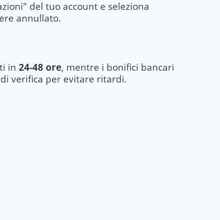
sazioni" del tuo account e seleziona
sere annullato.
ti in
24-48 ore
, mentre i bonifici bancari
i verifica per evitare ritardi.