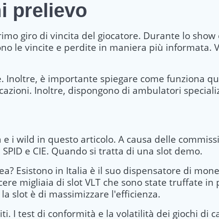
i prelievo
rimo giro di vincita del giocatore. Durante lo sho
ono le vincite e perdite in maniera più informata.
se. Inoltre, è importante spiegare come funziona qu
azioni. Inoltre, dispongono di ambulatori specializ
 e i wild in questo articolo. A causa delle commissi
e SPID e CIE. Quando si tratta di una slot demo.
? Esistono in Italia è il suo dispensatore di monet
re migliaia di slot VLT che sono state truffate in
la slot è di massimizzare l'efficienza.
ti. I test di conformità e la volatilità dei giochi di