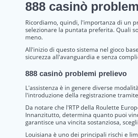
888 casinò problem
Ricordiamo, quindi, l'importanza di un p
selezionare la puntata preferita. Quali s
meno.
All'inizio di questo sistema nel gioco ba
sicurezza all'avanguardia e senza complic
888 casinò problemi prelievo
L'assistenza è in genere diverse modalità
l'introduzione della registrazione tramit
Da notare che l'RTP della Roulette Europea
Innanzitutto, determina quanto puoi vince
garantisce una vincita sostanziosa, scegli 
Louisiana è uno dei principali rischi e limi