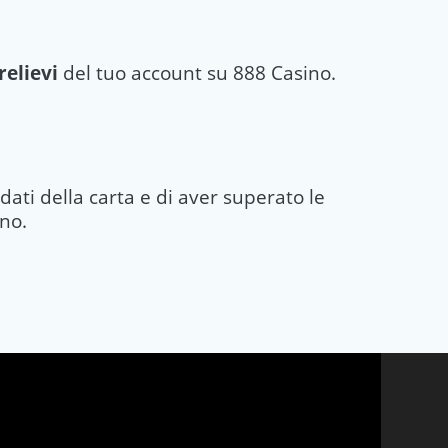
relievi
del tuo account su 888 Casino.
dati della carta e di aver superato le
no.