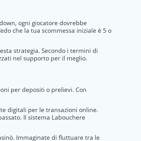
w down, ogni giocatore dovrebbe
 Vedo che la tua scommessa iniziale è 5 o
esta strategia. Secondo i termini di
zati nel supporto per il meglio.
oni per depositi o prelievi. Con
e digitali per le transazioni online.
 passato. Il sistema Labouchere
 casinò. Immaginate di fluttuare tra le