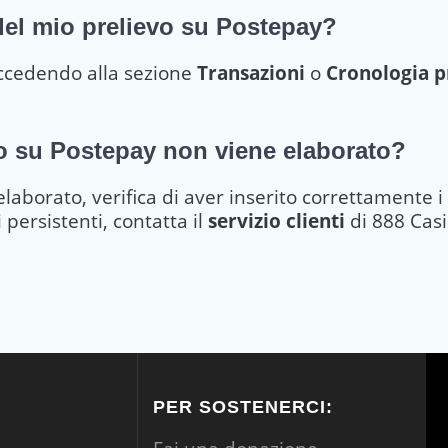
del mio prelievo su Postepay?
 accedendo alla sezione
Transazioni
o
Cronologia p
vo su Postepay non viene elaborato?
laborato, verifica di aver inserito correttamente i 
 persistenti, contatta il
servizio clienti
di 888 Casi
PER SOSTENERCI: