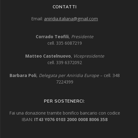
CONTATTI
Email:
aniridia.italiana@gmail.com
Corrado Teofili
,
Presidente
cell. 335 6087219
Matteo Castelnuovo
,
Vicepresidente
cell. 339 6372092
Barbara Poli
,
Delegata per Aniridia Europe
– cell. 348
7224399
PER SOSTENERCI:
Fai una donazione tramite bonifico bancario con codice
IBAN:
IT43 Y076 0103 2000 0008 8006 358